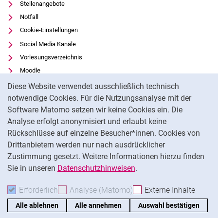
Stellenangebote
Notfall
Cookie-Einstellungen
Social Media Kanäle
Vorlesungsverzeichnis
Moodle
Cookie-Hinweis
Panopto
Diese Website verwendet ausschließlich technisch
Universitätsbibliothek
notwendige Cookies. Für die Nutzungsanalyse mit der
Software Matomo setzen wir keine Cookies ein. Die
Datenschutz
Analyse erfolgt anonymisiert und erlaubt keine
Barrierefreiheit
Rückschlüsse auf einzelne Besucher*innen. Cookies von
Transparenter KI-Einsatz
Drittanbietern werden nur nach ausdrücklicher
Impressum
Zustimmung gesetzt. Weitere Informationen hierzu finden
Sie in unseren
Datenschutzhinweisen
.
Na
Erforderlich
Erforderliche Cookies akzeptieren
Analyse (Matomo)
Analyse-Cookies akzepti
Externe Inhalte
: Exte
Alle ablehnen
Alle annehmen
Auswahl bestätigen