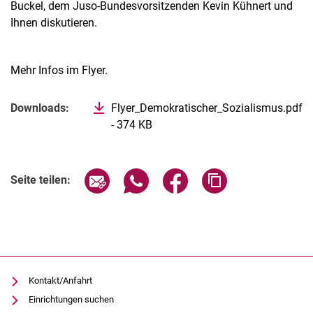
Buckel, dem Juso-Bundesvorsitzenden Kevin Kühnert und
Ihnen diskutieren.
Mehr Infos im Flyer.
Verwandte Links
Downloads:
Flyer_Demokratischer_Sozialismus.pdf
- 374 KB
(öffnet neues Fenster)
Seite über E-Mail teilen
Seite über WhatsApp teilen (exter
Seite über Facebook teile
Adresse der Seite
Seite teilen:
Kontakt/Anfahrt
Einrichtungen suchen