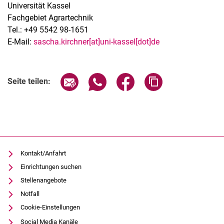
Universität Kassel
Fachgebiet Agrartechnik
Tel.: +49 5542 98-1651
E-Mail:
sascha.kirchner[at]uni-kassel[dot]de
Seite über E-Mail teilen
Seite über WhatsApp teilen (exter
Seite über Facebook teile
Adresse der Seite
Seite teilen:
Kontakt/Anfahrt
Einrichtungen suchen
Stellenangebote
Notfall
Cookie-Einstellungen
Social Media Kanäle