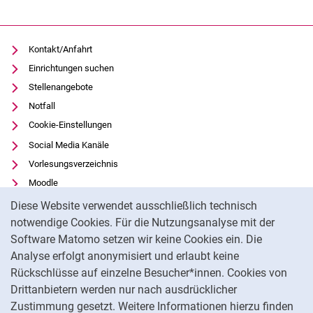
Kontakt/Anfahrt
Einrichtungen suchen
Stellenangebote
Notfall
Cookie-Einstellungen
Social Media Kanäle
Vorlesungsverzeichnis
Moodle
Cookie-Hinweis
Panopto
Diese Website verwendet ausschließlich technisch
Universitätsbibliothek
notwendige Cookies. Für die Nutzungsanalyse mit der
Software Matomo setzen wir keine Cookies ein. Die
Datenschutz
Analyse erfolgt anonymisiert und erlaubt keine
Barrierefreiheit
Rückschlüsse auf einzelne Besucher*innen. Cookies von
Transparenter KI-Einsatz
Drittanbietern werden nur nach ausdrücklicher
Impressum
Zustimmung gesetzt. Weitere Informationen hierzu finden