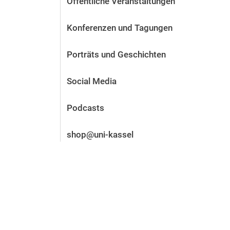
Öffentliche Veranstaltungen
Vor der Bewerbung
Stellenangebote
Konferenzen und Tagungen
Nach der Bewerbung
Alum­ni und Freunde
Porträts und Geschichten
Im Studium
Kontakt und Standorte
Social Media
Kontakt und Beratung
Podcasts
shop@uni-kassel