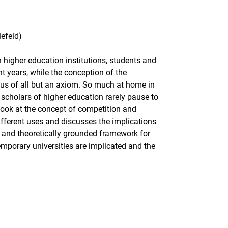
lefeld)
n higher education institutions, students and
nt years, while the conception of the
tus of all but an axiom. So much at home in
scholars of higher education rarely pause to
 look at the concept of competition and
ifferent uses and discusses the implications
ar and theoretically grounded framework for
porary universities are implicated and the
rner Link, öffnet neues Fenster)
en (externer Link, öffnet neues Fenster)
te kopieren