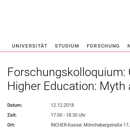
Springe direkt zu: Inhalt
Springe direkt zu: Suche
Springe direkt zu: Hauptnav
Suchmas
UNIVERSITÄT
STUDIUM
FORSCHUNG
Hochschule fü
Forschungskolloquium: 
Higher Education: Myth 
Datum:
12.12.2018
Zeit:
17:00 - 18:30 Uhr
Ort:
INCHER-Kassel, Mönchebergstraße 17,