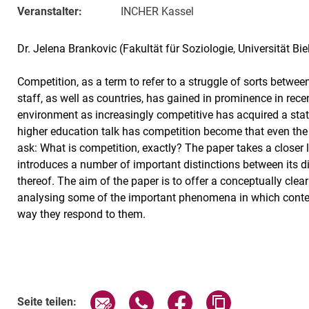
Veranstalter:
INCHER Kassel
Dr. Jelena Brankovic (Fakultät für Soziologie, Universität Bie
Competition, as a term to refer to a struggle of sorts betwee
staff, as well as countries, has gained in prominence in rece
environment as increasingly competitive has acquired a sta
higher education talk has competition become that even the 
ask: What is competition, exactly? The paper takes a closer
introduces a number of important distinctions between its d
thereof. The aim of the paper is to offer a conceptually cle
analysing some of the important phenomena in which contem
way they respond to them.
Verwandte Links
Seite über E-Mail teilen
Seite über WhatsApp teilen (exte
Seite über Facebook teil
Adresse der Sei
Seite teilen: