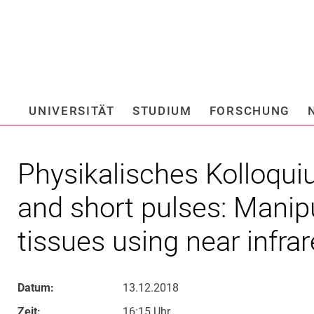
Springe direkt zu: Inhalt
Springe direkt zu: Suche
Springe direkt zu: Hauptnav
Suchmas
UNIVERSITÄT
STUDIUM
FORSCHUNG
Hochschule fü
Physikalisches Kolloqui
and short pulses: Manipu
tissues using near infrar
Datum:
13.12.2018
Zeit:
16:15 Uhr