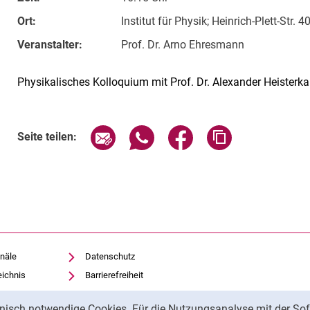
Ort:
Institut für Physik; Heinrich-Plett-Str. 
Veranstalter:
Prof. Dr. Arno Ehresmann
Physikalisches Kolloquium mit Prof. Dr. Alexander Heister
Verwandte Links
Seite über E-Mail teilen
Seite über WhatsApp teilen (exte
Seite über Facebook teil
Adresse der Sei
Seite teilen:
näle
Datenschutz
eichnis
Barrierefreiheit
Transparenter KI-Einsatz
nisch notwendige Cookies. Für die Nutzungsanalyse mit der Sof