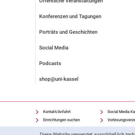
Öffentliche Veranstaltungen
Vor der Bewerbung
Stellenangebote
Konferenzen und Tagungen
Nach der Bewerbung
Alum­ni und Freunde
Porträts und Geschichten
Im Studium
Kontakt und Standorte
Social Media
Kontakt und Beratung
Podcasts
shop@uni-kassel
Kontakt/Anfahrt
Social Media Ka
Einrichtungen suchen
Vorlesungsverz
Stellenangebote
Moodle
Cookie-Hinweis
Diese Website verwendet ausschließlich tech