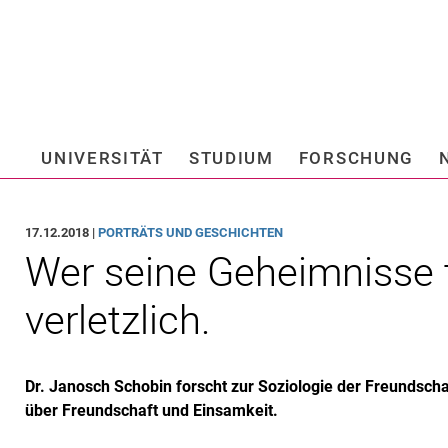
Springe direkt zu: Inhalt
Springe direkt zu: Suche
Springe direkt zu: Hauptnav
Suchmas
UNIVERSITÄT
STUDIUM
FORSCHUNG
Hochschule fü
17.12.2018 |
PORTRÄTS UND GESCHICHTEN
Wer seine Geheimnisse t
verletzlich.
Dr. Janosch Schobin forscht zur Soziologie der Freundschaf
über Freundschaft und Einsamkeit.