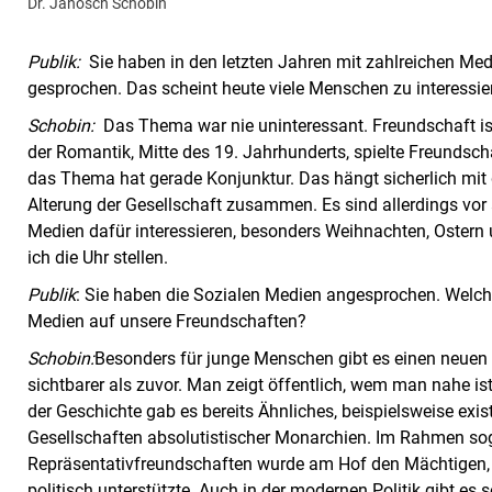
Dr. Janosch Schobin
Publik:
Sie haben in den letzten Jahren mit zahlreichen Me
gesprochen. Das scheint heute viele Menschen zu interessi
Schobin:
Das Thema war nie uninteressant. Freundschaft ist 
der Romantik, Mitte des 19. Jahrhunderts, spielte Freundscha
das Thema hat gerade Konjunktur. Das hängt sicherlich m
Alterung der Gesellschaft zusammen. Es sind allerdings vor
Medien dafür interessieren, besonders Weihnachten, Ostern
ich die Uhr stellen.
Publik
: Sie haben die Sozialen Medien angesprochen. Welche
Medien auf unsere Freundschaften?
Schobin:
Besonders für junge Menschen gibt es einen neuen 
sichtbarer als zuvor. Man zeigt öffentlich, wem man nahe ist.
der Geschichte gab es bereits Ähnliches, beispielsweise exis
Gesellschaften absolutistischer Monarchien. Im Rahmen sog
Repräsentativfreundschaften wurde am Hof den Mächtigen,
politisch unterstützte. Auch in der modernen Politik gibt e