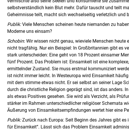
vermischte also seine Seelen und konsumierte sie zusammen
selbstverständlich kein Blut mehr. Dafür tauscht und teilt ma
Geheimnisse teilt, macht sich wechselseitig verletzlich und 
Publik:
Viele Menschen scheinen heute niemanden zu haben,
Moderne uns einsam?
Schobin
:
Wir wissen nicht genau, wieviele Menschen heute e
nicht tragfähig. Nur ein Beispiel: In Großbritannien gibt es 
stark unterscheiden: Eine geht von 18 Prozent einsamer Men
fünf Prozent. Das Problem ist: Einsamkeit ist eine komplex
ermittelnder Zustand. Sie muss erstmal kommuniziert werde
ist nicht immer leicht. In Westeuropa wird Einsamkeit häufig 
mit dem stimme etwas nicht. Er sei selbst an seiner Lage Sc
durch die christliche Religion geprägt sind, ist das anders. 
als etwas Positives gesehen. Sie wird als Verzicht, als Prüfu
stärker im Rahmen unterschiedlicher religiöser Schemata wie 
Äußerung von Einsamkeitsempfindungen wertet hier eine Pers
Publik:
Zurück nach Europa: Seit Beginn des Jahres gibt es 
für Einsamkeit“. Lässt sich das Problem Einsamkeit administ