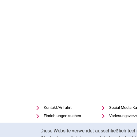
Kontakt/Anfahrt
Social Media Ka
Einrichtungen suchen
Vorlesungsverz
Stellenangebote
Moodle
Cookie-Hinweis
Diese Website verwendet ausschließlich tech
Notfall
Panopto