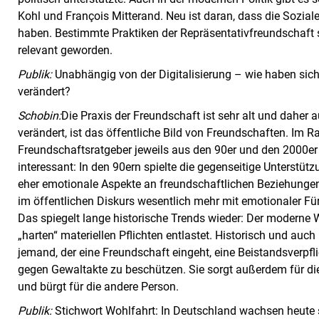
Kohl und François Mitterand. Neu ist daran, dass die Sozi
haben. Bestimmte Praktiken der Repräsentativfreundschaft s
relevant geworden.
Publik:
Unabhängig von der Digitalisierung – wie haben sic
verändert?
Schobin:
Die Praxis der Freundschaft ist sehr alt und daher 
verändert, ist das öffentliche Bild von Freundschaften. Im
Freundschaftsratgeber jeweils aus den 90er und den 2000er 
interessant: In den 90ern spielte die gegenseitige Unterstüt
eher emotionale Aspekte an freundschaftlichen Beziehungen
im öffentlichen Diskurs wesentlich mehr mit emotionaler Für
Das spiegelt lange historische Trends wieder: Der moderne 
„harten“ materiellen Pflichten entlastet. Historisch und auc
jemand, der eine Freundschaft eingeht, eine Beistandsverpfli
gegen Gewaltakte zu beschützen. Sie sorgt außerdem für die 
und bürgt für die andere Person.
Publik:
Stichwort Wohlfahrt: In Deutschland wachsen heute s