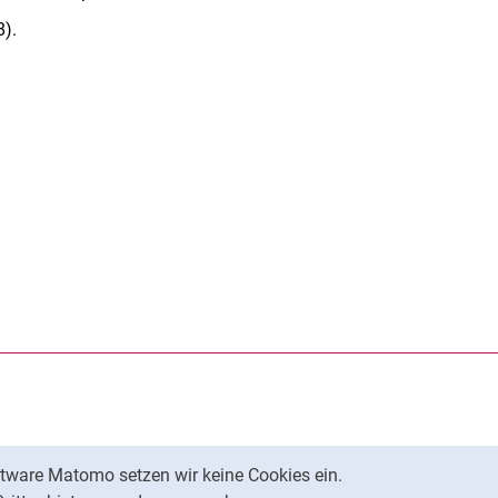
8).
rner Link, öffnet neues Fenster)
en (externer Link, öffnet neues Fenster)
te kopieren
tware Matomo setzen wir keine Cookies ein.
Nach oben