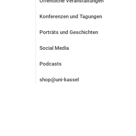
Öffentliche Veranstaltungen
Vor der Bewerbung
Stellenangebote
Konferenzen und Tagungen
Nach der Bewerbung
Alum­ni und Freunde
Porträts und Geschichten
Im Studium
Kontakt und Standorte
Social Media
Kontakt und Beratung
Podcasts
shop@uni-kassel