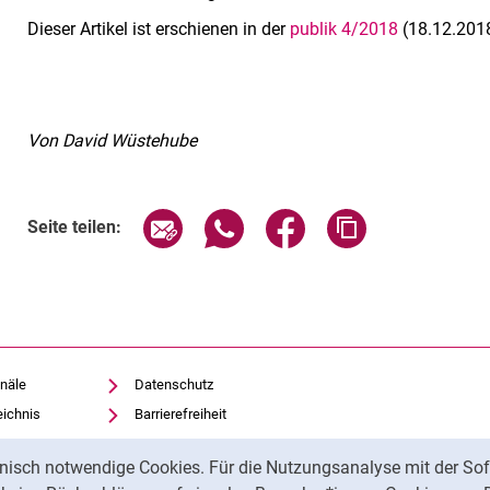
Dieser Artikel ist erschienen in der
publik 4/2018
(18.12.201
Von David Wüstehube
Seite über E-Mail teilen
Seite über WhatsApp teilen (exte
Seite über Facebook teil
Adresse der Sei
Seite teilen:
näle
Datenschutz
eichnis
Barrierefreiheit
Transparenter KI-Einsatz
nisch notwendige Cookies. Für die Nutzungsanalyse mit der Sof
Impressum