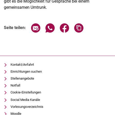
gibt es die Möglichkeit für Gespräche bei einem
gemeinsamen Umtrunk.
Verwandte Links
Seite über E-Mail teilen
Seite über WhatsApp teilen (exter
Seite über Facebook teile
Adresse der Seite
Seite teilen:
Kontakt/Anfahrt
Einrichtungen suchen
Stellenangebote
Notfall
Cookie-Einstellungen
Social Media Kanäle
Vorlesungsverzeichnis
Moodle