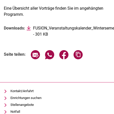
Eine Übersicht aller Vorträge finden Sie im angehängten
Programm.
Verwandte Links
Downloads:
FUSION_Veranstaltungskalender_Winterseme
- 301 KB
(öffnet neues Fenster)
Seite über E-Mail teilen
Seite über WhatsApp teilen (exter
Seite über Facebook teile
Adresse der Seite
Seite teilen:
Kontakt/Anfahrt
Einrichtungen suchen
Stellenangebote
Notfall