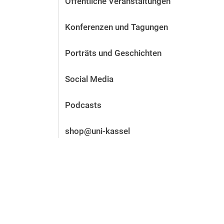
Öffentliche Veranstaltungen
Vor der Bewerbung
Stellenangebote
Konferenzen und Tagungen
Nach der Bewerbung
Alum­ni und Freunde
Porträts und Geschichten
Im Studium
Kontakt und Standorte
Social Media
Kontakt und Beratung
Podcasts
shop@uni-kassel