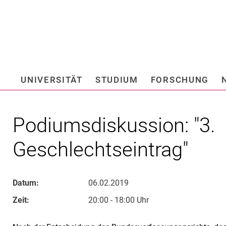
Springe direkt zu: Inhalt
Springe direkt zu: Suche
Springe direkt zu: Hauptnav
Suchmas
UNIVERSITÄT
STUDIUM
FORSCHUNG
Hochschule fü
Podiumsdiskussion: "3.
Geschlechtseintrag"
Datum:
06.02.2019
Zeit:
20:00 - 18:00 Uhr