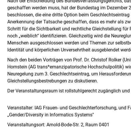
Nach der Entscheidung des Bundesverfassungsgerichts, dass 
geschaffen werden muss, hat der Bundestag im Dezember 
beschlossen, die eine dritte Option beim Geschlechtseintrag 
Anerkennung der Tatsache geschaffen, dass es mehr als zwei 
Schritt für die Sichtbarkeit und rechtliche Gleichstellung fü
noch „weiblich“ identifizieren. Gleichzeitig wird die Neureglun
Menschen ausgeschlossen werden und Themen zur selbstb
Identität und körperlichen Unversehrtheit ausgeblendet werd
Nach den beiden Vorträgen von Prof. Dr. Christof Rolker (Un
Hornstein (AG trans*emanzipatorische Hochschulpolitik) wi
Neuregelung zum 3. Geschlechtseintrag, um Herausforderunge
Gleichstellungsbestrebungen zu diskutieren.
Der Veranstaltungsraum ist rollstuhlgerecht zugänglich und 
Veranstalter: IAG Frauen- und Geschlechterforschung, und Fa
„Gender/Diversity in Informatics Systems"
Veranstaltungsort: Arnold-Bode-Str. 2, Raum 0401