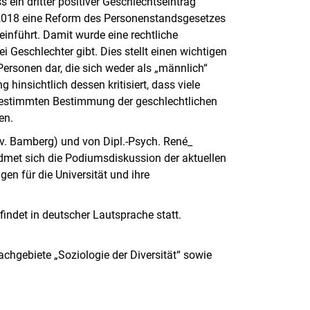
ein dritter positiver Geschlechtseintrag
2018 eine Reform des Personenstandsgesetzes
einführt. Damit wurde eine rechtliche
Geschlechter gibt. Dies stellt einen wichtigen
r Personen dar, die sich weder als „männlich“
g hinsichtlich dessen kritisiert, dass viele
estimmten Bestimmung der geschlechtlichen
en.
iv. Bamberg) und von Dipl.-Psych. René_
dmet sich die Podiumsdiskussion der aktuellen
n für die Universität und ihre
findet in deutscher Lautsprache statt.
chgebiete „Soziologie der Diversität“ sowie