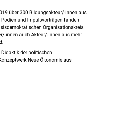
2019 über 300 Bildungsakteur/-innen aus
 Podien und Impulsvorträgen fanden
asisdemokratischen Organisationskreis
er/-innen auch Akteur/-innen aus mehr
d.
 Didaktik der politischen
as Konzeptwerk Neue Ökonomie aus
rner Link, öffnet neues Fenster)
en (externer Link, öffnet neues Fenster)
te kopieren