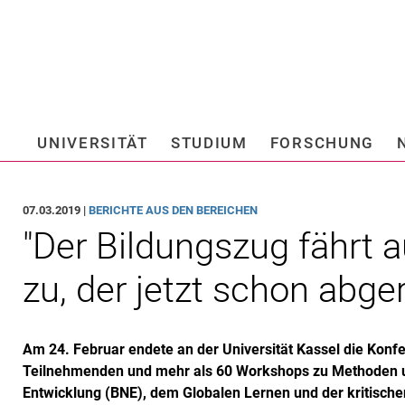
Springe direkt zu: Inhalt
Springe direkt zu: Suche
Springe direkt zu: Hauptnav
Suchmas
UNIVERSITÄT
STUDIUM
FORSCHUNG
Hochschule fü
07.03.2019 |
BERICHTE AUS DEN BEREICHEN
"Der Bildungszug fährt 
zu, der jetzt schon abger
Am 24. Februar endete an der Universität Kassel die Konf
Teilnehmenden und mehr als 60 Workshops zu Methoden un
Entwicklung (BNE), dem Globalen Lernen und der kritischen