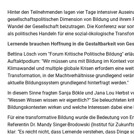
Hinter den Teilnehmenden lagen vier Tage intensiver Ausein
gesellschaftspolitischen Dimension von Bildung und ihrem 
Wandel der Gesellschaft beizutragen. Die Konferenz war somi
als politisches Handeln für eine sozial-ökologische Transfo
Lernende brauchen Hoffnung in die Gestaltbarkeit von Ges
Bettina Lösch vom "Forum Kritische Politische Bildung" erlä
Auftaktpodium: "Wir müssen uns mit Bildung im Kontext von
Klimawandel und multiple globale Krisen erfordern eine wei
Transformation, in der Machtverhältnisse grundlegend ver
aktuelle Bildungssystem grundlegend hinterfragt werden."
In diesem Sinne fragten Sanja Bökle und Jana Lou Herbst vo
"Wessen Wissen wissen wir eigentlich?" Sie beleuchteten kri
Bildungskontexten wirken und welche Interessen dabei eine R
Für eine transformative Bildung wurde die Bedeutung von
Referentin Dr. Mandy Singer-Brodowski (Institut für Zukunfts
klar: "Es reicht nicht, dass Lernende verstehen, dass Dinge s