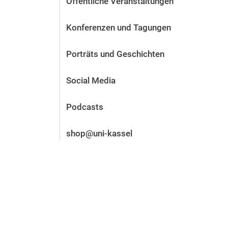
Öffentliche Veranstaltungen
Vor der Bewerbung
Stellenangebote
Konferenzen und Tagungen
Nach der Bewerbung
Alum­ni und Freunde
Porträts und Geschichten
Im Studium
Kontakt und Standorte
Social Media
Kontakt und Beratung
Podcasts
shop@uni-kassel