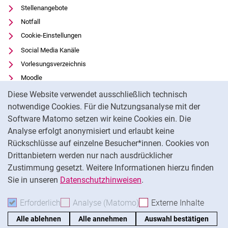
Stellenangebote
Notfall
Cookie-Einstellungen
Social Media Kanäle
Vorlesungsverzeichnis
Moodle
Cookie-Hinweis
Panopto
Diese Website verwendet ausschließlich technisch
Universitätsbibliothek
notwendige Cookies. Für die Nutzungsanalyse mit der
Software Matomo setzen wir keine Cookies ein. Die
Datenschutz
Analyse erfolgt anonymisiert und erlaubt keine
Barrierefreiheit
Rückschlüsse auf einzelne Besucher*innen. Cookies von
Transparenter KI-Einsatz
Drittanbietern werden nur nach ausdrücklicher
Impressum
Zustimmung gesetzt. Weitere Informationen hierzu finden
Sie in unseren
Datenschutzhinweisen
.
Na
Erforderlich
Erforderliche Cookies akzeptieren
Analyse (Matomo)
Analyse-Cookies akzepti
Externe Inhalte
: Exte
Alle ablehnen
Alle annehmen
Auswahl bestätigen