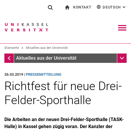
KONTAKT
DEUTSCH
: AL
Springe direkt zu: Inhalt
Springe direkt zu: Suche
Springe direkt zu: Hauptnav
zur Startseite
Suchformular
Suchbegriff
Kontakt und Beratung rund ums Studium
English
Kontakt für Presse und Öffentlichkeit
Allgemeiner Kontakt und Standorte
Suchmaschine
Navig
Einrichtungen suchen
Startseite
Aktuelles aus der Universität
Personen suchen
Suchen (öffnet externen Link in einem 
Startseite
Unter
Aktuelles aus der Universität
26.03.2019 |
PRESSEMITTEILUNG
Richtfest für neue Drei-
Felder-Sporthalle
Die Arbeiten an der neuen Drei-Felder-Sporthalle (TASK-
Halle) in Kassel gehen zügig voran. Der Kanzler der