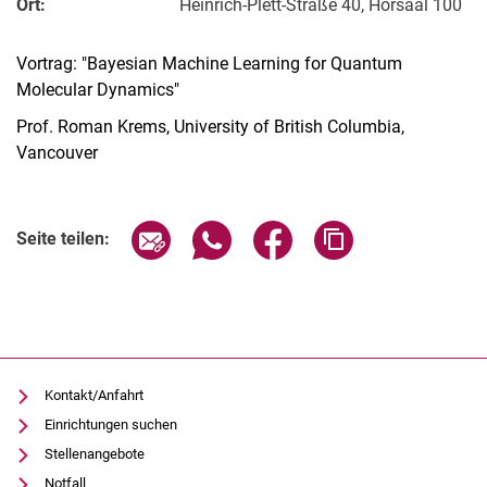
Ort:
Heinrich-Plett-Straße 40, Hörsaal 100
Vortrag: "Bayesian Machine Learning for Quantum
Molecular Dynamics"
Prof. Roman Krems, University of British Columbia,
Vancouver
Verwandte Links
Seite über E-Mail teilen
Seite über WhatsApp teilen (exter
Seite über Facebook teile
Adresse der Seite
Seite teilen:
Kontakt/Anfahrt
Einrichtungen suchen
Stellenangebote
Notfall