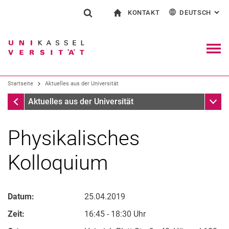
KONTAKT
DEUTSCH
: AL
Springe direkt zu: Inhalt
Springe direkt zu: Suche
Springe direkt zu: Hauptnav
zur Startseite
Suchformular
Suchbegriff
Kontakt und Beratung rund ums Studium
English
Kontakt für Presse und Öffentlichkeit
Allgemeiner Kontakt und Standorte
Suchmaschine
Navig
Einrichtungen suchen
Startseite
Aktuelles aus der Universität
Personen suchen
Suchen (öffnet externen Link in einem 
Startseite
Unter
Aktuelles aus der Universität
Physikalisches
Kolloquium
Datum:
25.04.2019
Zeit:
16:45 - 18:30 Uhr