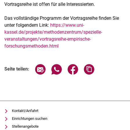
Vortragsreihe ist offen für alle Interessierten.
Das vollständige Programm der Vortragsreihe finden Sie
unter folgendem Link:
https://www.uni-
kassel.de/projekte/methodenzentrum/spezielle-
veranstaltungen/vortragsreihe-empirische-
forschungsmethoden.html
Verwandte Links
Seite über E-Mail teilen
Seite über WhatsApp teilen (exter
Seite über Facebook teile
Adresse der Seite
Seite teilen:
Kontakt/Anfahrt
Einrichtungen suchen
Stellenangebote