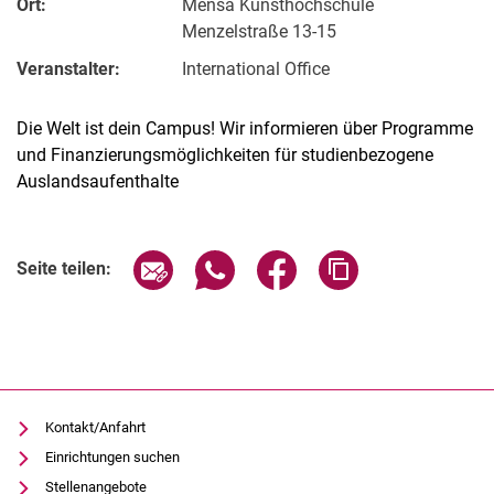
Ort:
Mensa Kunsthochschule
Menzelstraße 13-15
Veranstalter:
International Office
Die Welt ist dein Campus! Wir informieren über Programme
und Finanzierungsmöglichkeiten für studienbezogene
Auslandsaufenthalte
Verwandte Links
Seite über E-Mail teilen
Seite über WhatsApp teilen (exter
Seite über Facebook teile
Adresse der Seite
Seite teilen:
Kontakt/Anfahrt
Einrichtungen suchen
Stellenangebote