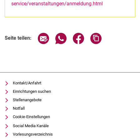
service/veranstaltungen/anmeldung.html
Verwandte Links
Seite über E-Mail teilen
Seite über WhatsApp teilen (exter
Seite über Facebook teile
Adresse der Seite
Seite teilen:
Kontakt/Anfahrt
Einrichtungen suchen
Stellenangebote
Notfall
Cookie-Einstellungen
Social Media Kanäle
Vorlesungsverzeichnis