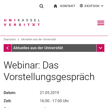
KONTAKT
DEUTSCH
: AL
Springe direkt zu: Inhalt
Springe direkt zu: Suche
Springe direkt zu: Hauptnav
zur Startseite
Suchformular
Suchbegriff
Kontakt und Beratung rund ums Studium
English
Kontakt für Presse und Öffentlichkeit
Allgemeiner Kontakt und Standorte
Suchmaschine
Navig
Einrichtungen suchen
Startseite
Aktuelles aus der Universität
Personen suchen
Suchen (öffnet externen Link in einem 
Startseite
Unter
Aktuelles aus der Universität
Webinar: Das
Vorstellungsgespräch
Datum:
21.05.2019
Zeit:
16:00 - 17:00 Uhr