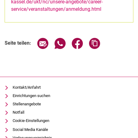
kassel.de/ukt/nc/unsere-angebote/career-
service/veranstaltungen/anmeldung.html
Verwandte Links
Seite über E-Mail teilen
Seite über WhatsApp teilen (exter
Seite über Facebook teile
Adresse der Seite
Seite teilen:
Kontakt/Anfahrt
Einrichtungen suchen
Stellenangebote
Notfall
Cookie-Einstellungen
Social Media Kanäle
Vorlesungsverzeichnis