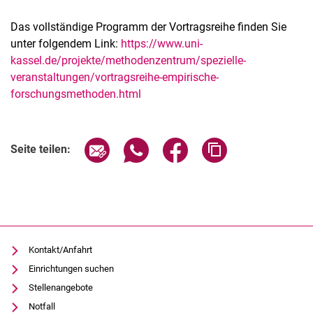
Das vollständige Programm der Vortragsreihe finden Sie
unter folgendem Link:
https://www.uni-
kassel.de/projekte/methodenzentrum/spezielle-
veranstaltungen/vortragsreihe-empirische-
forschungsmethoden.html
Verwandte Links
Seite über E-Mail teilen
Seite über WhatsApp teilen (exter
Seite über Facebook teile
Adresse der Seite
Seite teilen:
Kontakt/Anfahrt
Einrichtungen suchen
Stellenangebote
Notfall