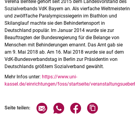
Verena Bentele gehört seit 2015 dem Landesvorstand des
Sozialverbands VdK Bayern an. Als vierfache Weltmeisterin
und zwölffache Paralympicssiegerin im Biathlon und
Skilanglauf machte sie den Behindertensport in
Deutschland populär. Im Januar 2014 wurde sie zur
Beauftragten der Bundesregierung für die Belange von
Menschen mit Behinderungen ernannt. Das Amt gab sie
am 9. Mai 2018 ab. Am 16. Mai 2018 wurde sie auf dem
VdK-Bundesverbandstag in Berlin zur Präsidentin von
Deutschlands größtem Sozialverband gewählt.
Mehr Infos unter:
https://www.uni-
kassel.de/einrichtungen/foss/startseite/veranstaltungsueber
Verwandte Links
Seite über E-Mail teilen
Seite über WhatsApp teilen (exter
Seite über Facebook teile
Adresse der Seite
Seite teilen: