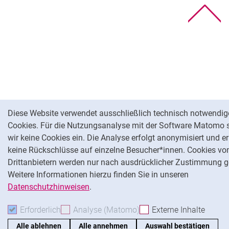
Na
Cookie-Hinweis
Diese Website verwendet ausschließlich technisch notwendig
Cookies. Für die Nutzungsanalyse mit der Software Matomo 
wir keine Cookies ein. Die Analyse erfolgt anonymisiert und e
keine Rückschlüsse auf einzelne Besucher*innen. Cookies vo
Drittanbietern werden nur nach ausdrücklicher Zustimmung g
Weitere Informationen hierzu finden Sie in unseren
Datenschutzhinweisen
.
Erforderlich
Erforderliche Cookies akzeptieren
Analyse (Matomo)
Analyse-Cookies akzepti
Externe Inhalte
: Exte
Alle ablehnen
Alle annehmen
Auswahl bestätigen