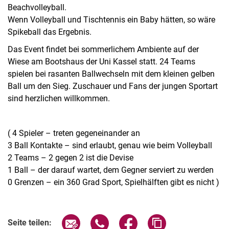
Beachvolleyball.
Wenn Volleyball und Tischtennis ein Baby hätten, so wäre
Spikeball das Ergebnis.
Das Event findet bei sommerlichem Ambiente auf der
Wiese am Bootshaus der Uni Kassel statt. 24 Teams
spielen bei rasanten Ballwechseln mit dem kleinen gelben
Ball um den Sieg. Zuschauer und Fans der jungen Sportart
sind herzlichen willkommen.
( 4 Spieler – treten gegeneinander an
3 Ball Kontakte – sind erlaubt, genau wie beim Volleyball
2 Teams – 2 gegen 2 ist die Devise
1 Ball – der darauf wartet, dem Gegner serviert zu werden
0 Grenzen – ein 360 Grad Sport, Spielhälften gibt es nicht )
Verwandte Links
Seite über E-Mail teilen
Seite über WhatsApp teilen (exter
Seite über Facebook teile
Adresse der Seite
Seite teilen: