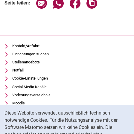
Seite über E-Mail teilen
Seite über WhatsApp teilen (exter
Seite über Facebook teile
Adresse der Seite
Seite teilen:
Kontakt/Anfahrt
Einrichtungen suchen
Stellenangebote
Notfall
Cookie-Einstellungen
Social Media Kanäle
Vorlesungsverzeichnis
Moodle
Cookie-Hinweis
Panopto
Diese Website verwendet ausschließlich technisch
Universitätsbibliothek
notwendige Cookies. Für die Nutzungsanalyse mit der
Software Matomo setzen wir keine Cookies ein. Die
Datenschutz