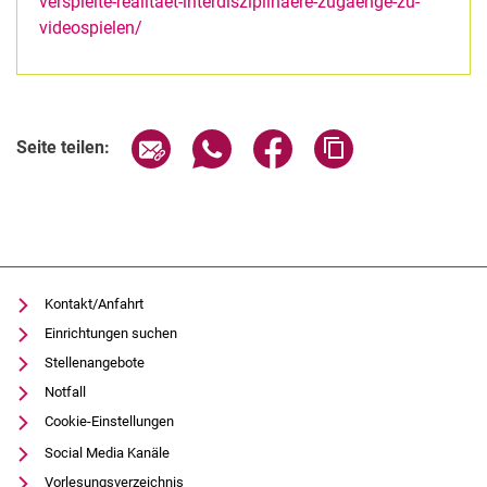
verspielte-realitaet-interdisziplinaere-zugaenge-zu-
videospielen/
Verwandte Links
Seite über E-Mail teilen
Seite über WhatsApp teilen (exter
Seite über Facebook teile
Adresse der Seite
Seite teilen:
Kontakt/Anfahrt
Einrichtungen suchen
Stellenangebote
Notfall
Cookie-Einstellungen
Social Media Kanäle
Vorlesungsverzeichnis