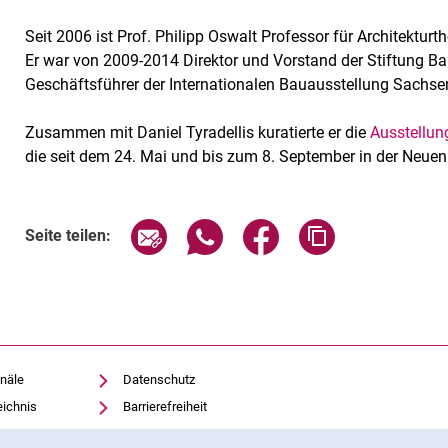
Seit 2006 ist Prof. Philipp Oswalt Professor für Architekturt
Er war von 2009-2014 Direktor und Vorstand der Stiftung
Geschäftsführer der Internationalen Bauausstellung Sachse
Zusammen mit Daniel Tyradellis kuratierte er die
Ausstellun
die seit dem 24. Mai und bis zum 8. September in der Neuen 
Verwandte Links
Seite über E-Mail teilen
Seite über WhatsApp teilen (exte
Seite über Facebook teil
Adresse der Sei
Seite teilen:
näle
Datenschutz
eichnis
Barrierefreiheit
Transparenter KI-Einsatz