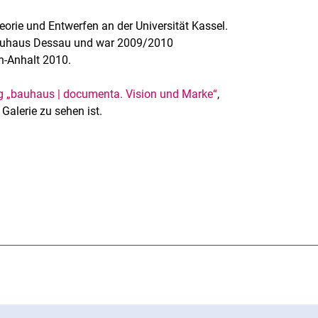
heorie und Entwerfen an der Universität Kassel.
 Bauhaus Dessau und war 2009/2010
n-Anhalt 2010.
g „bauhaus | documenta. Vision und Marke“
,
Galerie zu sehen ist.
rner Link, öffnet neues Fenster)
en (externer Link, öffnet neues Fenster)
te kopieren