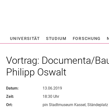
Springe direkt zu: Inhalt
Springe direkt zu: Suche
Springe direkt zu: Hauptnav
Suchmas
UNIVERSITÄT
STUDIUM
FORSCHUNG
Hochschule fü
Vortrag: Documenta/Bau
Philipp Oswalt
Datum:
13.06.2019
Zeit:
18:30 Uhr
Ort:
pin Stadtmuseum Kassel, Ständeplatz