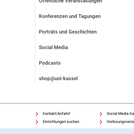
Öffentliche Veranstaltungen
Vor der Bewerbung
Stellenangebote
Konferenzen und Tagungen
Nach der Bewerbung
Alum­ni und Freunde
Porträts und Geschichten
Im Studium
Kontakt und Standorte
Social Media
Kontakt und Beratung
Podcasts
shop@uni-kassel
Kontakt/Anfahrt
Social Media Ka
Einrichtungen suchen
Vorlesungsverz
Stellenangebote
Moodle
Cookie-Hinweis