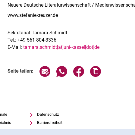
Neuere Deutsche Literaturwissenschaft / Medienwissenscha
www.stefaniekreuzer.de
Sekretariat Tamara Schmidt
Tel.: +49 561 804-3336
E-Mail:
tamara.schmidt[at]uni-kassel[dot]de
Seite über E-Mail teilen
Seite über WhatsApp teilen (exte
Seite über Facebook teil
Adresse der Sei
Seite teilen:
näle
Datenschutz
eichnis
Barrierefreiheit
Transparenter KI-Einsatz