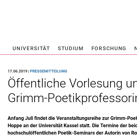
Springe direkt zu: Inhalt
Springe direkt zu: Suche
Springe direkt zu: Hauptnav
Suchmas
UNIVERSITÄT
STUDIUM
FORSCHUNG
Hochschule fü
17.06.2019 |
PRESSEMITTEILUNG
Öffentliche Vorlesung u
Grimm-Poetikprofessori
Anfang Juli findet die Veranstaltungsreihe zur Grimm-Poetik
Hoppe an der Universität Kassel statt. Die Termine der be
hochschulöffentlichen Poetik-Seminars der Autorin von 