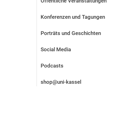
Öffentliche Veranstaltungen
Vor der Bewerbung
Stellenangebote
Konferenzen und Tagungen
Nach der Bewerbung
Alum­ni und Freunde
Porträts und Geschichten
Im Studium
Kontakt und Standorte
Social Media
Kontakt und Beratung
Podcasts
shop@uni-kassel