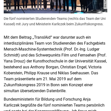
Die fünf nominierten Studierenden-Teams (rechts das Team der Uni
Kassel) mit Jury und Ministerin Karliczek beim Zukunftskongress.
Mit dem Beitrag „TranslAid“ war darunter auch ein
interdisziplinäres Team von Studierenden des Fachgebiets
Mensch-Maschine-Systemtechnik (Prof. Dr.-Ing. Ludger
Schmidt) und des Schwerpunkts Film und Fernsehen (Prof.
Yana Drouz) der Kunsthochschule in der Universität Kassel,
bestehend aus Anthony Borgan, Christian Engel, Victoria
Koberstein, Philipp Krause und Niklas Seehausen. Das
Team präsentierte am 21. Mai 2019 auf dem
Zukunftskongress 2019 in Bonn sein Konzept einer
simultan übersetzenden Datenbrille.
Bundesministerin für Bildung und Forschung Anja
Karliczek begrüßte die fünf nominierten Teams persönlich