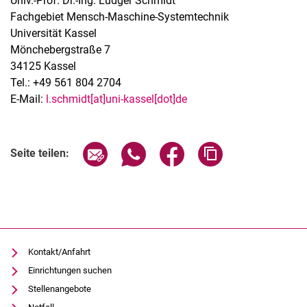
Univ.-Prof. Dr.-Ing. Ludger Schmidt
Fachgebiet Mensch-Maschine-Systemtechnik
Universität Kassel
Mönchebergstraße 7
34125 Kassel
Tel.: +49 561 804 2704
E-Mail:
l.schmidt[at]uni-kassel[dot]de
Seite über E-Mail teilen
Seite über WhatsApp teilen (exter
Seite über Facebook teile
Adresse der Seite
Seite teilen:
Kontakt/Anfahrt
Einrichtungen suchen
Stellenangebote