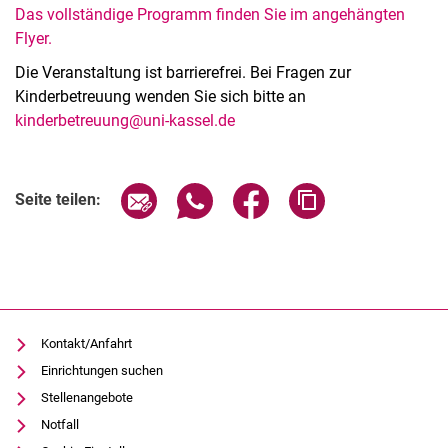
Das vollständige Programm finden Sie im angehängten
Flyer.
Die Veranstaltung ist barrierefrei. Bei Fragen zur
Kinderbetreuung wenden Sie sich bitte an
kinderbetreuung@uni-kassel.de
Verwandte Links
Seite über E-Mail teilen
Seite über WhatsApp teilen (exter
Seite über Facebook teile
Adresse der Seite
Seite teilen:
Kontakt/Anfahrt
Einrichtungen suchen
Stellenangebote
Notfall