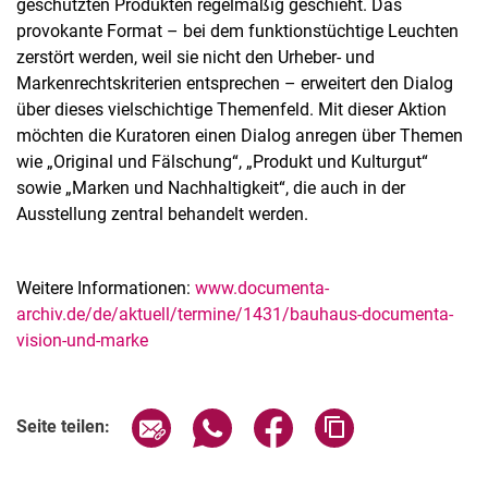
geschützten Produkten regelmäßig geschieht. Das
provokante Format – bei dem funktionstüchtige Leuchten
zerstört werden, weil sie nicht den Urheber- und
Markenrechtskriterien entsprechen – erweitert den Dialog
über dieses vielschichtige Themenfeld. Mit dieser Aktion
möchten die Kuratoren einen Dialog anregen über Themen
wie „Original und Fälschung“, „Produkt und Kulturgut“
sowie „Marken und Nachhaltigkeit“, die auch in der
Ausstellung zentral behandelt werden.
Weitere Informationen:
www.documenta-
archiv.de/de/aktuell/termine/1431/bauhaus-documenta-
vision-und-marke
Verwandte Links
Seite über E-Mail teilen
Seite über WhatsApp teilen (exter
Seite über Facebook teile
Adresse der Seite
Seite teilen: