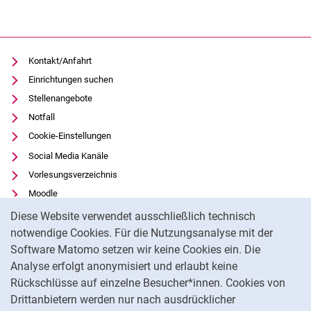
Kontakt/Anfahrt
Einrichtungen suchen
Stellenangebote
Notfall
Cookie-Einstellungen
Social Media Kanäle
Vorlesungsverzeichnis
Moodle
Cookie-Hinweis
Panopto
Diese Website verwendet ausschließlich technisch
Universitätsbibliothek
notwendige Cookies. Für die Nutzungsanalyse mit der
Software Matomo setzen wir keine Cookies ein. Die
Datenschutz
Analyse erfolgt anonymisiert und erlaubt keine
Barrierefreiheit
Rückschlüsse auf einzelne Besucher*innen. Cookies von
Transparenter KI-Einsatz
Drittanbietern werden nur nach ausdrücklicher
Impressum