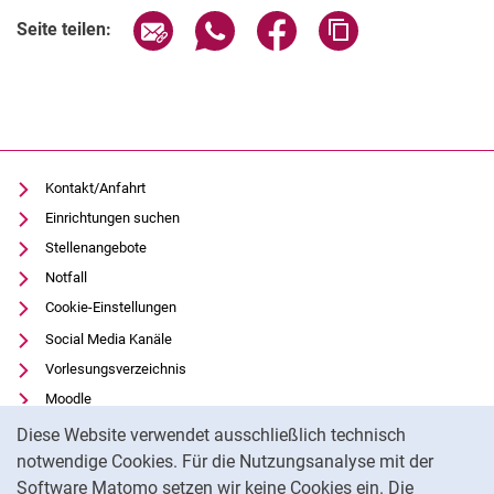
Seite über E-Mail teilen
Seite über WhatsApp teilen (exter
Seite über Facebook teile
Adresse der Seite
Seite teilen:
Kontakt/Anfahrt
Einrichtungen suchen
Stellenangebote
Notfall
Cookie-Einstellungen
Social Media Kanäle
Vorlesungsverzeichnis
Moodle
Cookie-Hinweis
Panopto
Diese Website verwendet ausschließlich technisch
Universitätsbibliothek
notwendige Cookies. Für die Nutzungsanalyse mit der
Software Matomo setzen wir keine Cookies ein. Die
Datenschutz