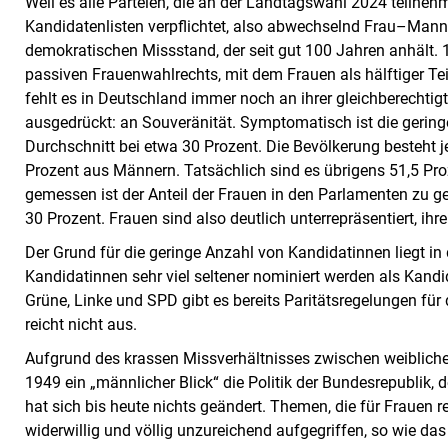
Weil es alle Parteien, die an der Landtagswahl 2024 teilnehm
Kandidatenlisten verpflichtet, also abwechselnd Frau–Mann 
demokratischen Missstand, der seit gut 100 Jahren anhält.
passiven Frauenwahlrechts, mit dem Frauen als hälftiger Te
fehlt es in Deutschland immer noch an ihrer gleichberechti
ausgedrückt: an Souveränität. Symptomatisch ist die geringe
Durchschnitt bei etwa 30 Prozent. Die Bevölkerung besteht
Prozent aus Männern. Tatsächlich sind es übrigens 51,5 Pro
gemessen ist der Anteil der Frauen in den Parlamenten zu g
30 Prozent. Frauen sind also deutlich unterrepräsentiert, ihre
Der Grund für die geringe Anzahl von Kandidatinnen liegt in d
Kandidatinnen sehr viel seltener nominiert werden als Kandi
Grüne, Linke und SPD gibt es bereits Paritätsregelungen fü
reicht nicht aus.
Aufgrund des krassen Missverhältnisses zwischen weibliche
1949 ein „männlicher Blick“ die Politik der Bundesrepublik, d
hat sich bis heute nichts geändert. Themen, die für Frauen r
widerwillig und völlig unzureichend aufgegriffen, so wie da