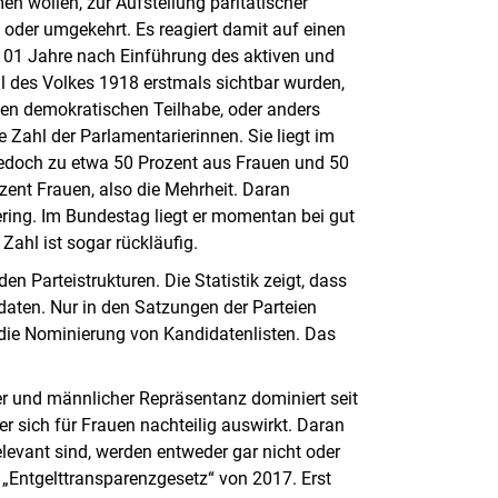
en wollen, zur Aufstellung paritätischer
oder umgekehrt. Es reagiert damit auf einen
 101 Jahre nach Einführung des aktiven und
il des Volkes 1918 erstmals sichtbar wurden,
gten demokratischen Teilhabe, oder anders
 Zahl der Parlamentarierinnen. Sie liegt im
 jedoch zu etwa 50 Prozent aus Frauen und 50
zent Frauen, also die Mehrheit. Daran
ering. Im Bundestag liegt er momentan bei gut
 Zahl ist sogar rückläufig.
en Parteistrukturen. Die Statistik zeigt, dass
daten. Nur in den Satzungen der Parteien
r die Nominierung von Kandidatenlisten. Das
r und männlicher Repräsentanz dominiert seit
er sich für Frauen nachteilig auswirkt. Daran
elevant sind, werden entweder gar nicht oder
s „Entgelttransparenzgesetz“ von 2017. Erst