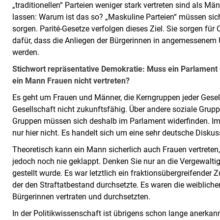
„traditionellen“ Parteien weniger stark vertreten sind als M
lassen: Warum ist das so? „Maskuline Parteien“ müssen sich
sorgen. Parité-Gesetze verfolgen dieses Ziel. Sie sorgen fü
dafür, dass die Anliegen der Bürgerinnen in angemessenem
werden.
Stichwort repräsentative Demokratie: Muss ein Parlament
ein Mann Frauen nicht vertreten?
Es geht um Frauen und Männer, die Kerngruppen jeder Gesell
Gesellschaft nicht zukunftsfähig. Über andere soziale Grup
Gruppen müssen sich deshalb im Parlament widerfinden. Im r
nur hier nicht. Es handelt sich um eine sehr deutsche Diskus
Theoretisch kann ein Mann sicherlich auch Frauen vertreten
jedoch noch nie geklappt. Denken Sie nur an die Vergewaltigu
gestellt wurde. Es war letztlich ein fraktionsübergreifend
der den Straftatbestand durchsetzte. Es waren die weibliche
Bürgerinnen vertraten und durchsetzten.
In der Politikwissenschaft ist übrigens schon lange anerkan