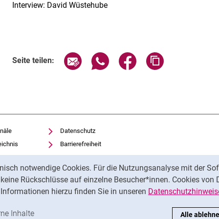
Interview: David Wüstehube
Seite über E-Mail teilen
Seite über WhatsApp teilen (exte
Seite über Facebook teil
Adresse der Sei
Seite teilen:
näle
Datenschutz
eichnis
Barrierefreiheit
Transparenter KI-Einsatz
nisch notwendige Cookies. Für die Nutzungsanalyse mit der Sof
Impressum
t keine Rückschlüsse auf einzelne Besucher*innen. Cookies von 
iothek
Informationen hierzu finden Sie in unseren
Datenschutzhinweis
ren
-Cookies akzeptieren
rne Inhalte
: Externe Inhalte / Cookies akzeptieren
Alle ablehn