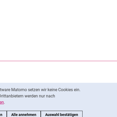
rner Link, öffnet neues Fenster)
en (externer Link, öffnet neues Fenster)
te kopieren
tware Matomo setzen wir keine Cookies ein.
Nach oben
Drittanbietern werden nur nach
en
.
en
Alle annehmen
Auswahl bestätigen