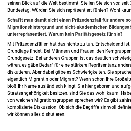
seinen Blick auf die Welt bestimmt. Stellen Sie sich vor, se
Bundestag. Würden Sie sich repräsentiert fühlen? Wohl ka
Schafft man damit nicht einen Präzedenzfall für andere 
Migrationshintergrund und nicht-akademischen Bildungsab
unterrepräsentiert. Warum kein Paritätsgesetz für sie?
Mit Präzedenzfällen hat das nichts zu tun. Entscheidend ist
Grundlage findet. Bei Männern und Frauen, den Kerngruppen 
Grundgesetz. Bei anderen Gruppen ist das deutlich schwieri
wären, es gäbe Bedarf für eine stärkere Repräsentanz andere
diskutieren. Aber dabei gäbe es Schwierigkeiten. Sie sprac
eigentlich Migrantin oder Migrant? Wenn schon Ihre Großel
bloß Ihr Name ausländisch klingt, Sie hier geboren und au
Staatsangehörigkeit besitzen, sind Sie das wohl kaum. Hab
von welchen Migrationsgruppen sprechen wir? Es gibt zahlr
komplizierte Diskussion. Ob sich die Begriffe sinnvoll definier
wir können alles diskutieren.