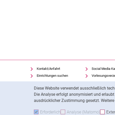
Kontakt/Anfahrt
Social Media Ka
Einrichtungen suchen
Vorlesungsverz
Stellenangebote
Moodle
Cookie-Hinweis
Diese Website verwendet ausschließlich tech
Notfall
Panopto
Die Analyse erfolgt anonymisiert und erlaub
Cookie-Einstellungen
Universitätsbibl
ausdrücklicher Zustimmung gesetzt. Weitere 
Erforderlich
Erforderliche Cookies akzeptie
Analyse (Matomo)
Analyse
Exte