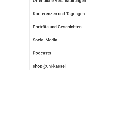
Öffentliche Veranstaltungen
Vor der Bewerbung
Stellenangebote
Konferenzen und Tagungen
Nach der Bewerbung
Alum­ni und Freunde
Porträts und Geschichten
Im Studium
Kontakt und Standorte
Social Media
Kontakt und Beratung
Podcasts
shop@uni-kassel