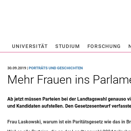
Springe direkt zu: Inhalt
Springe direkt zu: Suche
Springe direkt zu: Hauptnav
Suchmas
UNIVERSITÄT
STUDIUM
FORSCHUNG
Hochschule fü
30.09.2019 |
PORTRÄTS UND GESCHICHTEN
Mehr Frauen ins Parlam
Ab jetzt müssen Parteien bei der Landtagswahl genauso v
und Kandidaten aufstellen. Den Gesetzesentwurf verfasste
Frau Laskowski, warum ist ein Paritätsgesetz wie das in 