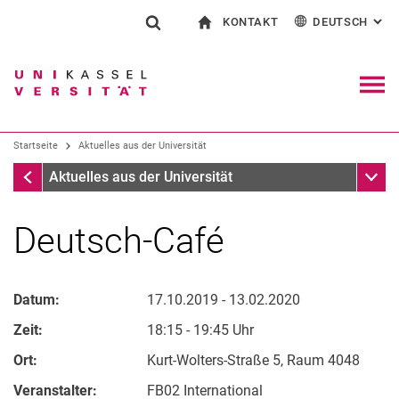
KONTAKT
DEUTSCH
: AL
Springe direkt zu: Inhalt
Springe direkt zu: Suche
Springe direkt zu: Hauptnav
zur Startseite
Suchformular
Suchbegriff
Kontakt und Beratung rund ums Studium
English
Kontakt für Presse und Öffentlichkeit
Allgemeiner Kontakt und Standorte
Suchmaschine
Navig
Einrichtungen suchen
Startseite
Aktuelles aus der Universität
Personen suchen
Suchen (öffnet externen Link in einem 
Startseite
Unter
Aktuelles aus der Universität
Deutsch-Café
Datum:
17.10.2019 - 13.02.2020
Zeit:
18:15 - 19:45 Uhr
Ort:
Kurt-Wolters-Straße 5, Raum 4048
Veranstalter:
FB02 International