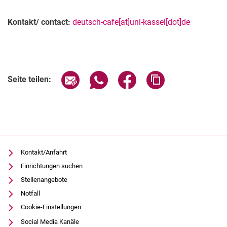
Kontakt/ contact:
deutsch-cafe[at]uni-kassel[dot]de
Verwandte Links
Seite über E-Mail teilen
Seite über WhatsApp teilen (exter
Seite über Facebook teile
Adresse der Seite
Seite teilen:
Kontakt/Anfahrt
Einrichtungen suchen
Stellenangebote
Notfall
Cookie-Einstellungen
Social Media Kanäle