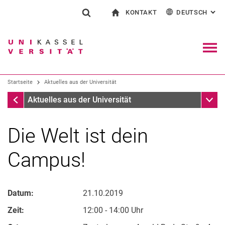
KONTAKT
DEUTSCH
: AL
Springe direkt zu: Inhalt
Springe direkt zu: Suche
Springe direkt zu: Hauptnav
zur Startseite
Suchformular
Suchbegriff
Kontakt und Beratung rund ums Studium
English
Kontakt für Presse und Öffentlichkeit
Allgemeiner Kontakt und Standorte
Suchmaschine
Navig
Einrichtungen suchen
Startseite
Aktuelles aus der Universität
Personen suchen
Suchen (öffnet externen Link in einem 
Startseite
Unter
Aktuelles aus der Universität
Die Welt ist dein
Campus!
Datum:
21.10.2019
Zeit:
12:00 - 14:00 Uhr