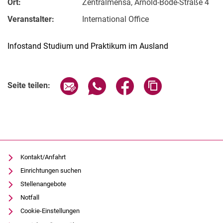
Ort:
Zentralmensa, Arnold-Bode-Straße 4
Veranstalter:
International Office
Infostand Studium und Praktikum im Ausland
Verwandte Links
Seite über E-Mail teilen
Seite über WhatsApp teilen (exter
Seite über Facebook teile
Adresse der Seite
Seite teilen:
Kontakt/Anfahrt
Einrichtungen suchen
Stellenangebote
Notfall
Cookie-Einstellungen