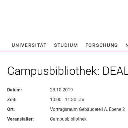
Springe direkt zu: Inhalt
Springe direkt zu: Suche
Springe direkt zu: Hauptnav
Suchmas
UNIVERSITÄT
STUDIUM
FORSCHUNG
Hochschule fü
Campusbibliothek: DEA
Datum:
23.10.2019
Zeit:
10:00 - 11:30 Uhr
Ort:
Vortragsraum Gebäudeteil A, Ebene 2
Veranstalter:
Campusbibliothek