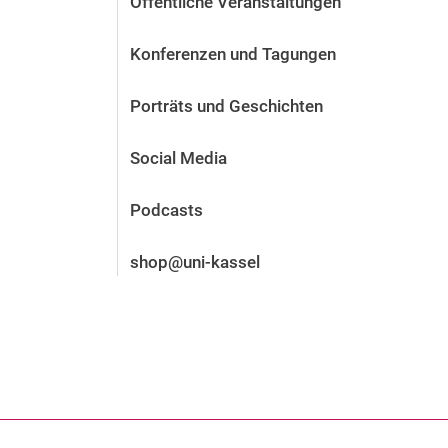
Öffentliche Veranstaltungen
Vor der Bewerbung
Stellenangebote
Konferenzen und Tagungen
Nach der Bewerbung
Alum­ni und Freunde
Porträts und Geschichten
Im Studium
Kontakt und Standorte
Social Media
Kontakt und Beratung
Podcasts
shop@uni-kassel