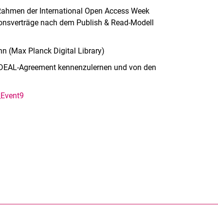
m Rahmen der International Open Access Week
nsverträge nach dem Publish & Read-Modell
n (Max Planck Digital Library)
ley-DEAL-Agreement kennenzulernen und von den
_Event9
rner Link, öffnet neues Fenster)
en (externer Link, öffnet neues Fenster)
te kopieren