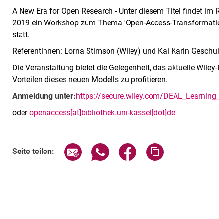
A New Era for Open Research - Unter diesem Titel findet i
2019 ein Workshop zum Thema 'Open-Access-Transformatio
statt.
Referentinnen: Lorna Stimson (Wiley) und Kai Karin Geschuh
Die Veranstaltung bietet die Gelegenheit, das aktuelle Wi
Vorteilen dieses neuen Modells zu profitieren.
Anmeldung unter:
https://secure.wiley.com/DEAL_Learning
oder
openaccess[at]bibliothek.uni-kassel[dot]de
Verwandte Links
Seite über E-Mail teilen
Seite über WhatsApp teilen (exte
Seite über Facebook teil
Adresse der Sei
Seite teilen: