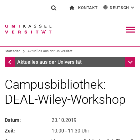
KONTAKT
DEUTSCH
: AL
Springe direkt zu: Inhalt
Springe direkt zu: Suche
Springe direkt zu: Hauptnav
zur Startseite
Suchformular
Suchbegriff
Kontakt und Beratung rund ums Studium
English
Kontakt für Presse und Öffentlichkeit
Allgemeiner Kontakt und Standorte
Suchmaschine
Navig
Einrichtungen suchen
Startseite
Aktuelles aus der Universität
Personen suchen
Suchen (öffnet externen Link in einem 
Startseite
Unter
Aktuelles aus der Universität
Campusbibliothek:
DEAL-Wiley-Workshop
Datum:
23.10.2019
Zeit:
10:00 - 11:30 Uhr