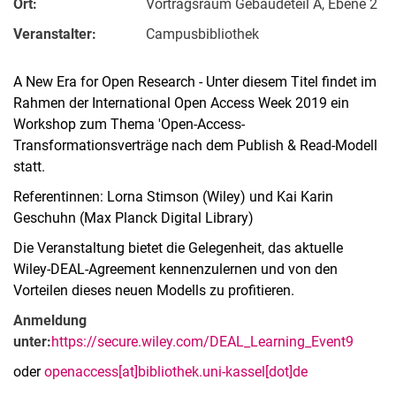
Ort:
Vortragsraum Gebäudeteil A, Ebene 2
Veranstalter:
Campusbibliothek
A New Era for Open Research - Unter diesem Titel findet im
Rahmen der International Open Access Week 2019 ein
Workshop zum Thema 'Open-Access-
Transformationsverträge nach dem Publish & Read-Modell
statt.
Referentinnen: Lorna Stimson (Wiley) und Kai Karin
Geschuhn (Max Planck Digital Library)
Die Veranstaltung bietet die Gelegenheit, das aktuelle
Wiley-DEAL-Agreement kennenzulernen und von den
Vorteilen dieses neuen Modells zu profitieren.
Anmeldung
unter:
https://secure.wiley.com/DEAL_Learning_Event9
oder
openaccess[at]bibliothek.uni-kassel[dot]de