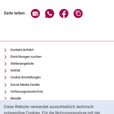
Verwandte Links
Seite über E-Mail teilen
Seite über WhatsApp teilen (exter
Seite über Facebook teile
Adresse der Seite
Seite teilen:
Kontakt/Anfahrt
Einrichtungen suchen
Stellenangebote
Notfall
Cookie-Einstellungen
Social Media Kanäle
Vorlesungsverzeichnis
Moodle
Cookie-Hinweis
Panopto
Diese Website verwendet ausschließlich technisch
Universitätsbibliothek
notwendige Cookies. Für die Nutzungsanalyse mit der