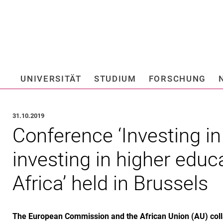
Springe direkt zu: Inhalt
Springe direkt zu: Suche
Springe direkt zu: Hauptnav
Suchmas
UNIVERSITÄT
STUDIUM
FORSCHUNG
Hochschule fü
31.10.2019
Conference ‘Investing in
investing in higher educa
Africa’ held in Brussels
The European Commission and the African Union (AU) collab