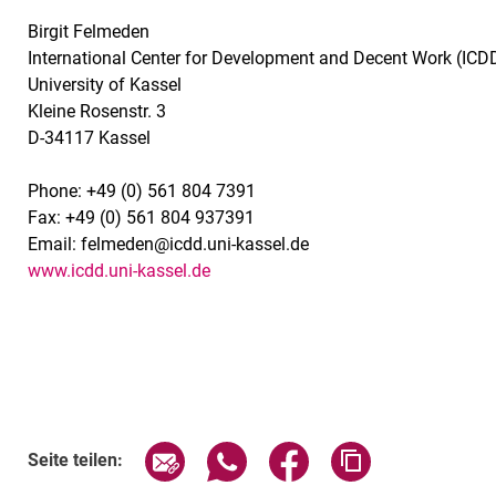
Birgit Felmeden
International Center for Development and Decent Work (ICD
University of Kassel
Kleine Rosenstr. 3
D-34117 Kassel
Phone: +49 (0) 561 804 7391
Fax: +49 (0) 561 804 937391
Email: felmeden@icdd.uni-kassel.de
www.icdd.uni-kassel.de
Seite über E-Mail teilen
Seite über WhatsApp teilen (exte
Seite über Facebook teil
Adresse der Sei
Seite teilen: