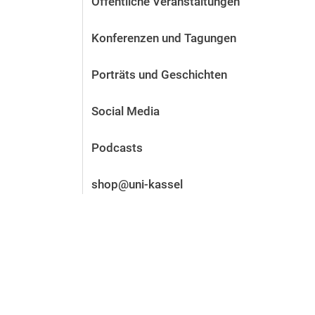
Öffentliche Veranstaltungen
Vor der Bewerbung
Stellenangebote
Konferenzen und Tagungen
Nach der Bewerbung
Alum­ni und Freunde
Porträts und Geschichten
Im Studium
Kontakt und Standorte
Social Media
Kontakt und Beratung
Podcasts
shop@uni-kassel