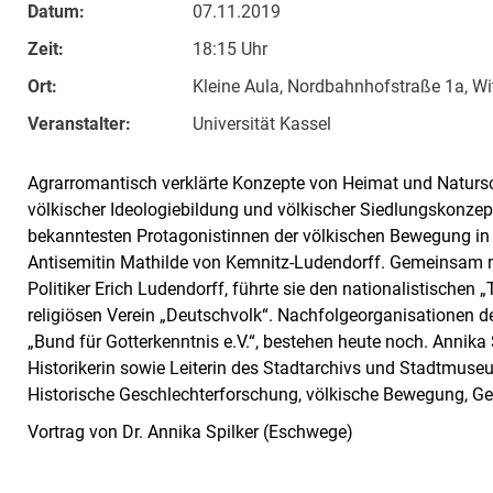
Datum:
07.11.2019
Zeit:
18:15 Uhr
Ort:
Kleine Aula, Nordbahnhofstraße 1a, W
Veranstalter:
Universität Kassel
Agrarromantisch verklärte Konzepte von Heimat und Naturs
völkischer Ideologiebildung und völkischer Siedlungskonzept
bekanntesten Protagonistinnen der völkischen Bewegung in 
Antisemitin Mathilde von Kemnitz-Ludendorff. Gemeinsam m
Politiker Erich Ludendorff, führte sie den nationalistische
religiösen Verein „Deutschvolk“. Nachfolgeorganisationen 
„Bund für Gotterkenntnis e.V.“, bestehen heute noch. Annika S
Historikerin sowie Leiterin des Stadtarchivs und Stadtmus
Historische Geschlechterforschung, völkische Bewegung, G
Vortrag von Dr. Annika Spilker (Eschwege)
Verwandte Links