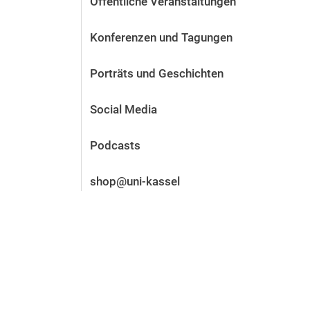
Öffentliche Veranstaltungen
Vor der Bewerbung
Stellenangebote
Konferenzen und Tagungen
Nach der Bewerbung
Alum­ni und Freunde
Porträts und Geschichten
Im Studium
Kontakt und Standorte
Social Media
Kontakt und Beratung
Podcasts
shop@uni-kassel