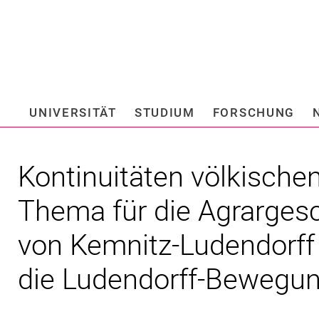
Springe direkt zu: Inhalt
Springe direkt zu: Suche
Springe direkt zu: Hauptnav
Suchmas
UNIVERSITÄT
STUDIUM
FORSCHUNG
Hochschule fü
Kontinuitäten völkische
Thema für die Agrarges
von Kemnitz-Ludendorff
die Ludendorff-Bewegu