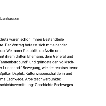
itzenhausen
chutz waren schon immer Bestandteile
e. Der Vortrag befasst sich mit einer der
der Weimarer Republik, derÄrztin und
it ihrem dritten Ehemann, dem General und
n „Tannenbergbund“ und gründete den völkisch-
der Ludendorff-Bewegung, wie der rechtsextreme
pilker, Dr.phil., Kulturwissenschaftlerin und
eums Eschwege. Arbeitsschwerpunkte:
eschichtsvermittlung: Geschichte Eschweges.