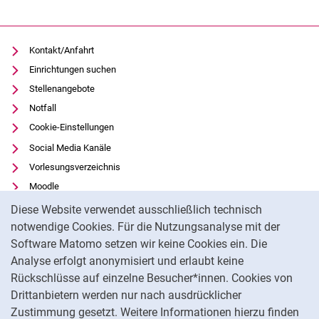
Kontakt/Anfahrt
Einrichtungen suchen
Stellenangebote
Notfall
Cookie-Einstellungen
Social Media Kanäle
Vorlesungsverzeichnis
Moodle
Cookie-Hinweis
Panopto
Diese Website verwendet ausschließlich technisch
Universitätsbibliothek
notwendige Cookies. Für die Nutzungsanalyse mit der
Software Matomo setzen wir keine Cookies ein. Die
Datenschutz
Analyse erfolgt anonymisiert und erlaubt keine
Barrierefreiheit
Rückschlüsse auf einzelne Besucher*innen. Cookies von
Transparenter KI-Einsatz
Drittanbietern werden nur nach ausdrücklicher
Impressum
Zustimmung gesetzt. Weitere Informationen hierzu finden