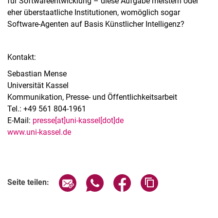
für Softwareentwicklung – diese Aufgabe meistern oder
eher überstaatliche Institutionen, womöglich sogar
Software-Agenten auf Basis Künstlicher Intelligenz?
Kontakt:
Sebastian Mense
Universität Kassel
Kommunikation, Presse- und Öffentlichkeitsarbeit
Tel.: +49 561 804-1961
E-Mail:
presse[at]uni-kassel[dot]de
www.uni-kassel.de
Seite über E-Mail teilen
Seite über WhatsApp teilen (exter
Seite über Facebook teile
Adresse der Seite
Seite teilen: