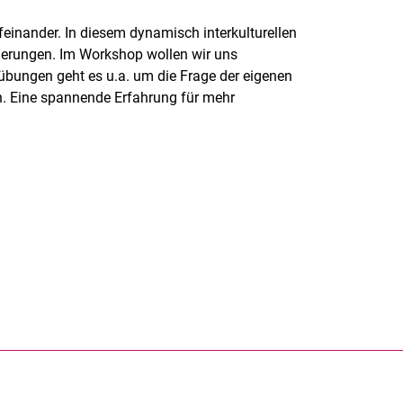
feinander. In diesem dynamisch interkulturellen
erungen. Im Workshop wollen wir uns
bungen geht es u.a. um die Frage der eigenen
en. Eine spannende Erfahrung für mehr
rner Link, öffnet neues Fenster)
en (externer Link, öffnet neues Fenster)
te kopieren