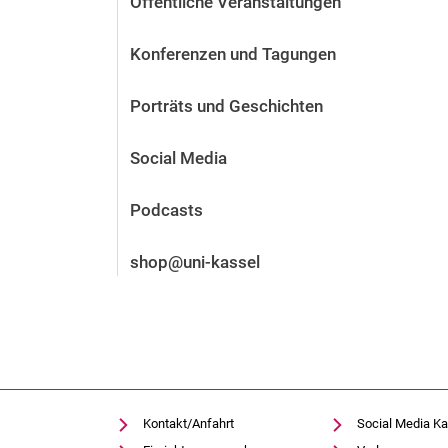
Öffentliche Veranstaltungen
Vor der Bewerbung
Stellenangebote
Konferenzen und Tagungen
Nach der Bewerbung
Alum­ni und Freunde
Porträts und Geschichten
Im Studium
Kontakt und Standorte
Social Media
Kontakt und Beratung
Podcasts
shop@uni-kassel
Kontakt/Anfahrt
Social Media Ka