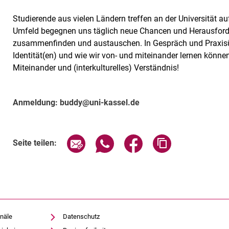
Studierende aus vielen Ländern treffen an der Universität au
Umfeld begegnen uns täglich neue Chancen und Herausford
zusammenfinden und austauschen. In Gespräch und Praxisü
Identität(en) und wie wir von- und miteinander lernen könn
Miteinander und (interkulturelles) Verständnis!
Anmeldung: buddy@uni-kassel.de
Verwandte Links
Seite über E-Mail teilen
Seite über WhatsApp teilen (exte
Seite über Facebook teil
Adresse der Sei
Seite teilen:
näle
Datenschutz