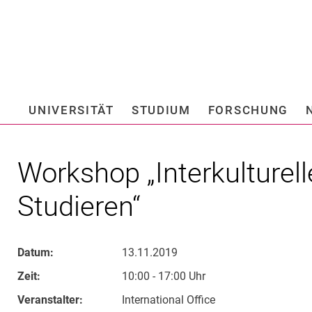
Springe direkt zu: Inhalt
Springe direkt zu: Suche
Springe direkt zu: Hauptnav
Suchmas
UNIVERSITÄT
STUDIUM
FORSCHUNG
Hochschule fü
Workshop „Interkulturel
Studieren“
Datum:
13.11.2019
Zeit:
10:00 - 17:00 Uhr
Veranstalter:
International Office