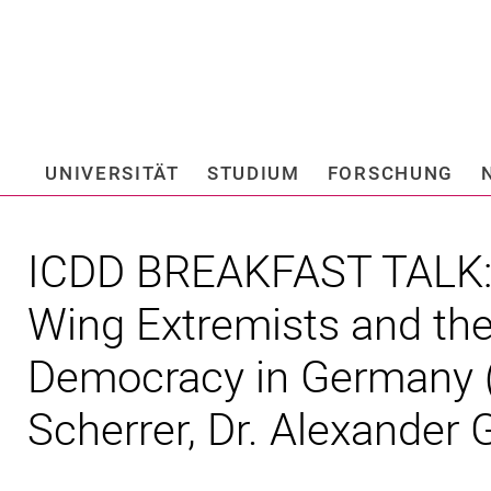
Springe direkt zu: Inhalt
Springe direkt zu: Suche
Springe direkt zu: Hauptnav
Suchmas
UNIVERSITÄT
STUDIUM
FORSCHUNG
Hochschule fü
ICDD BREAKFAST TALK: 
Wing Extremists and the
Democracy in Germany (P
Scherrer, Dr. Alexander G