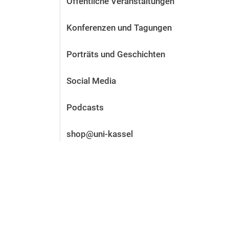
Öffentliche Veranstaltungen
Vor der Bewerbung
Stellenangebote
Konferenzen und Tagungen
Nach der Bewerbung
Alum­ni und Freunde
Porträts und Geschichten
Im Studium
Kontakt und Standorte
Social Media
Kontakt und Beratung
Podcasts
shop@uni-kassel