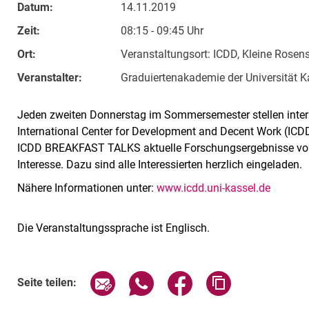
Datum:
14.11.2019
Zeit:
08:15 - 09:45 Uhr
Ort:
Veranstaltungsort: ICDD, Kleine Rosenst
Veranstalter:
Graduiertenakademie der Universität K
Jeden zweiten Donnerstag im Sommersemester stellen intern
International Center for Development and Decent Work (ICD
ICDD BREAKFAST TALKS aktuelle Forschungsergebnisse vo
Interesse. Dazu sind alle Interessierten herzlich eingeladen.
Nähere Informationen unter:
www.icdd.uni-kassel.de
Die Veranstaltungssprache ist Englisch.
Verwandte Links
Seite über E-Mail teilen
Seite über WhatsApp teilen (exte
Seite über Facebook teil
Adresse der Sei
Seite teilen: