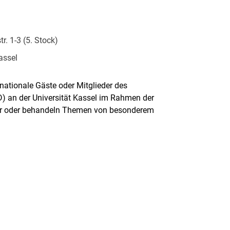
r. 1-3 (5. Stock)
assel
ationale Gäste oder Mitglieder des
D) an der Universität Kassel im Rahmen der
r oder behandeln Themen von besonderem
rner Link, öffnet neues Fenster)
en (externer Link, öffnet neues Fenster)
te kopieren