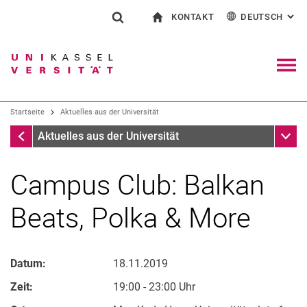
KONTAKT
DEUTSCH
: AL
Springe direkt zu: Inhalt
Springe direkt zu: Suche
Springe direkt zu: Hauptnav
zur Startseite
Suchformular
Suchbegriff
Kontakt und Beratung rund ums Studium
English
Kontakt für Presse und Öffentlichkeit
Allgemeiner Kontakt und Standorte
Suchmaschine
Navig
Einrichtungen suchen
Startseite
Aktuelles aus der Universität
Personen suchen
Suchen (öffnet externen Link in einem 
Startseite
Unter
Aktuelles aus der Universität
Campus Club: Balkan
Beats, Polka & More
Datum:
18.11.2019
Zeit:
19:00 - 23:00 Uhr