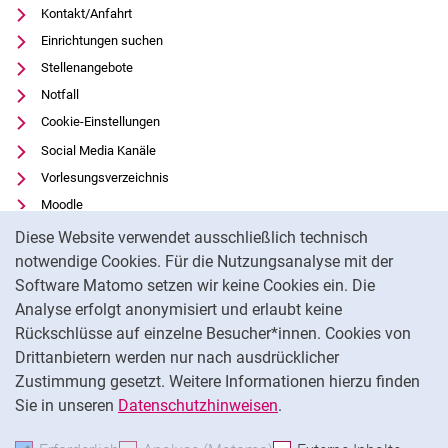
Kontakt/Anfahrt
Einrichtungen suchen
Stellenangebote
Notfall
Cookie-Einstellungen
Social Media Kanäle
Vorlesungsverzeichnis
Moodle
Cookie-Hinweis
Panopto
Diese Website verwendet ausschließlich technisch
Universitätsbibliothek
notwendige Cookies. Für die Nutzungsanalyse mit der
Software Matomo setzen wir keine Cookies ein. Die
Datenschutz
Analyse erfolgt anonymisiert und erlaubt keine
Barrierefreiheit
Rückschlüsse auf einzelne Besucher*innen. Cookies von
Transparenter KI-Einsatz
Drittanbietern werden nur nach ausdrücklicher
Impressum
Zustimmung gesetzt. Weitere Informationen hierzu finden
Sie in unseren
Datenschutzhinweisen
.
Na