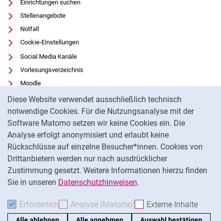
Einrichtungen suchen
Stellenangebote
Notfall
Cookie-Einstellungen
Social Media Kanäle
Vorlesungsverzeichnis
Moodle
Cookie-Hinweis
Panopto
Diese Website verwendet ausschließlich technisch
Universitätsbibliothek
notwendige Cookies. Für die Nutzungsanalyse mit der
Software Matomo setzen wir keine Cookies ein. Die
Datenschutz
Analyse erfolgt anonymisiert und erlaubt keine
Barrierefreiheit
Rückschlüsse auf einzelne Besucher*innen. Cookies von
Transparenter KI-Einsatz
Drittanbietern werden nur nach ausdrücklicher
Impressum
Zustimmung gesetzt. Weitere Informationen hierzu finden
Sie in unseren
Datenschutzhinweisen
.
Na
Erforderlich
Erforderliche Cookies akzeptieren
Analyse (Matomo)
Analyse-Cookies akzepti
Externe Inhalte
: Exte
Alle ablehnen
Alle annehmen
Auswahl bestätigen