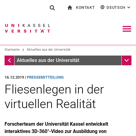
KONTAKT
DEUTSCH
: AL
Springe direkt zu: Inhalt
Springe direkt zu: Suche
Springe direkt zu: Hauptnav
zur Startseite
Suchformular
Suchbegriff
Kontakt und Beratung rund ums Studium
English
Kontakt für Presse und Öffentlichkeit
Allgemeiner Kontakt und Standorte
Suchmaschine
Navig
Einrichtungen suchen
Startseite
Aktuelles aus der Universität
Personen suchen
Suchen (öffnet externen Link in einem 
Startseite
Unter
Aktuelles aus der Universität
16.12.2019 |
PRESSEMITTEILUNG
Fliesenlegen in der
virtuellen Realität
Forscherteam der Universität Kassel entwickelt
interaktives 3D-360°-Video zur Ausbildung von