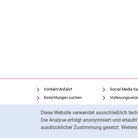
Kontakt/Anfahrt
Social Media Ka
Einrichtungen suchen
Vorlesungsverz
Stellenangebote
Moodle
Cookie-Hinweis
Diese Website verwendet ausschließlich tech
Notfall
Panopto
Die Analyse erfolgt anonymisiert und erlaub
Cookie-Einstellungen
Universitätsbibl
ausdrücklicher Zustimmung gesetzt. Weitere 