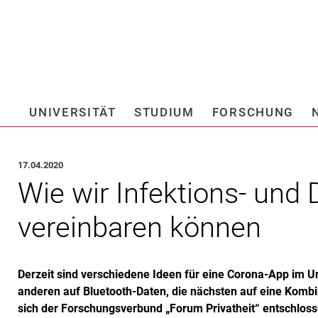
Springe direkt zu: Inhalt
Springe direkt zu: Suche
Springe direkt zu: Hauptnav
Suchmas
UNIVERSITÄT
STUDIUM
FORSCHUNG
Hochschule fü
17.04.2020
Wie wir Infektions- und
vereinbaren können
Derzeit sind verschiedene Ideen für eine Corona-App im U
anderen auf Bluetooth-Daten, die nächsten auf eine Komb
sich der Forschungsverbund „Forum Privatheit“ entschlosse