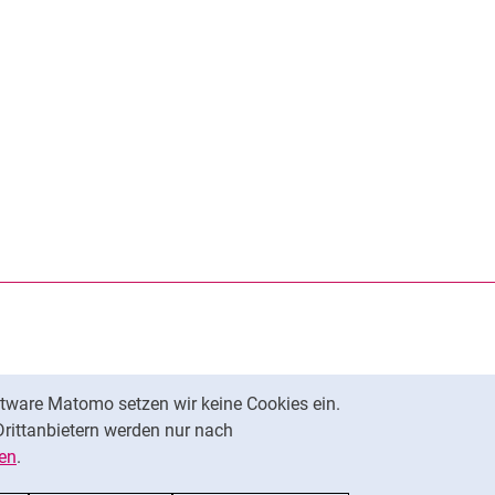
rner Link, öffnet neues Fenster)
en (externer Link, öffnet neues Fenster)
te kopieren
tware Matomo setzen wir keine Cookies ein.
Nach oben
Drittanbietern werden nur nach
en
.