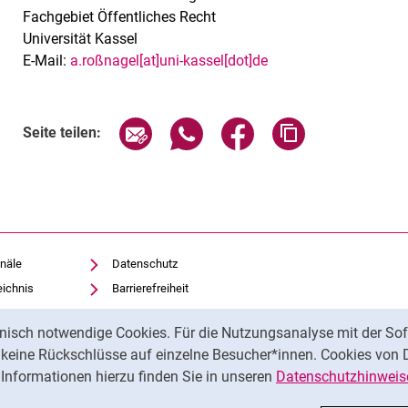
Fachgebiet Öffentliches Recht
Universität Kassel
E-Mail:
a.roßnagel[at]uni-kassel[dot]de
Seite über E-Mail teilen
Seite über WhatsApp teilen (exte
Seite über Facebook teil
Adresse der Sei
Seite teilen:
näle
Datenschutz
eichnis
Barrierefreiheit
Transparenter KI-Einsatz
nisch notwendige Cookies. Für die Nutzungsanalyse mit der Sof
Impressum
t keine Rückschlüsse auf einzelne Besucher*innen. Cookies von 
iothek
Informationen hierzu finden Sie in unseren
Datenschutzhinweis