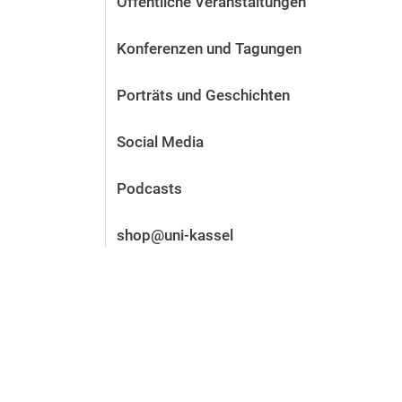
Öffentliche Veranstaltungen
Vor der Bewerbung
Stellenangebote
Konferenzen und Tagungen
Nach der Bewerbung
Alum­ni und Freunde
Porträts und Geschichten
Im Studium
Kontakt und Standorte
Social Media
Kontakt und Beratung
Podcasts
shop@uni-kassel