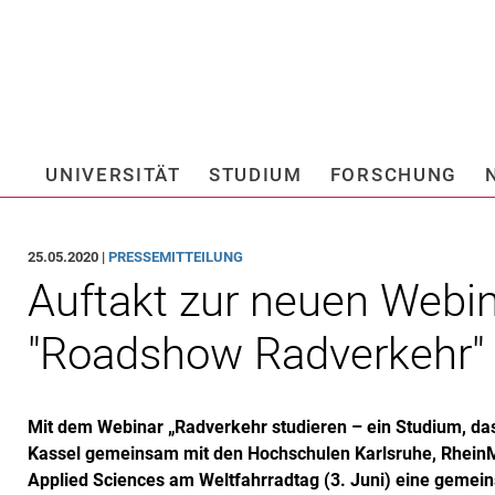
Springe direkt zu: Inhalt
Springe direkt zu: Suche
Springe direkt zu: Hauptnav
Suchmas
UNIVERSITÄT
STUDIUM
FORSCHUNG
Hochschule fü
25.05.2020 |
PRESSEMITTEILUNG
Auftakt zur neuen Webi
"Roadshow Radverkehr"
Mit dem Webinar „Radverkehr studieren – ein Studium, das W
Kassel gemeinsam mit den Hochschulen Karlsruhe, RheinMai
Applied Sciences am Weltfahrradtag (3. Juni) eine geme