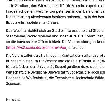
sowie die Hochschulen Karlsruhe, RheinMain, Ostfalia und 
– ein Studium, das Wirkung erzielt“. Die Verkehrsexperten d
Frage nachgehen, welche Kompetenzen in den Bereichen bau
Digitalisierung Absolventen besitzen müssen, um in der ber
Radverkehrs erzielen zu können.
Das Webinar richtet sich an Studieninteressierte und Studie
Stadtplaner, Verkehrsplaner und Ingenieure aus Kommunen
an die interessierte Öffentlichkeit. Die Veranstaltung ist kos
(
https://vc2.sonia.de/b/chr-2mv-9gu
) erreichbar.
Die Veranstaltungsreihe findet im Kontext der Stiftungsprofe
Bundesministerium für Verkehr und digitale Infrastruktur (
fördert. Neben der Universität Kassel gehören dazu auch di
Wirtschaft, die Bergische Universität Wuppertal, die Hochsc
Hochschule Wolfenbüttel, die Technische Hochschule Wildau 
Sciences.
Hinweis
: