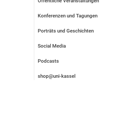
Öffentliche Veranstaltungen
Vor der Bewerbung
Stellenangebote
Konferenzen und Tagungen
Nach der Bewerbung
Alum­ni und Freunde
Porträts und Geschichten
Im Studium
Kontakt und Standorte
Social Media
Kontakt und Beratung
Podcasts
shop@uni-kassel