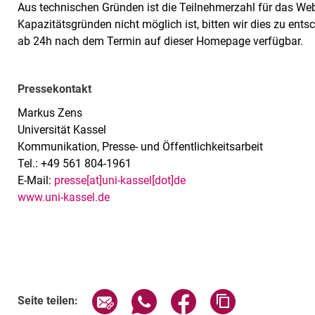
Aus technischen Gründen ist die Teilnehmerzahl für das We
Kapazitätsgründen nicht möglich ist, bitten wir dies zu ent
ab 24h nach dem Termin auf dieser Homepage verfügbar.
Pressekontakt
Markus Zens
Universität Kassel
Kommunikation, Presse- und Öffentlichkeitsarbeit
Tel.: +49 561 804-1961
E-Mail:
presse[at]uni-kassel[dot]de
www.uni-kassel.de
Seite über E-Mail teilen
Seite über WhatsApp teilen (exte
Seite über Facebook teil
Adresse der Sei
Seite teilen: