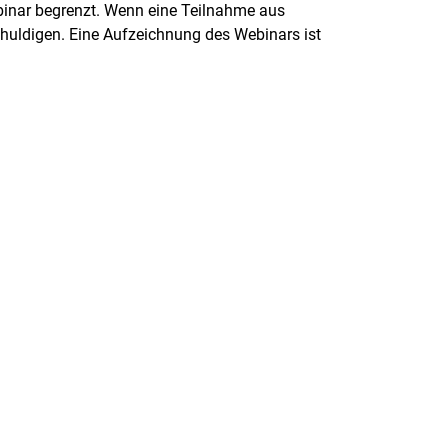
binar begrenzt. Wenn eine Teilnahme aus
schuldigen. Eine Aufzeichnung des Webinars ist
rner Link, öffnet neues Fenster)
en (externer Link, öffnet neues Fenster)
te kopieren