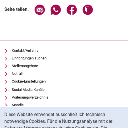
Verwandte Links
Seite über E-Mail teilen
Seite über WhatsApp teilen (exter
Seite über Facebook teile
Adresse der Seite
Seite teilen:
Kontakt/Anfahrt
Einrichtungen suchen
Stellenangebote
Notfall
Cookie-Einstellungen
Social Media Kanäle
Vorlesungsverzeichnis
Moodle
Cookie-Hinweis
Panopto
Diese Website verwendet ausschließlich technisch
Universitätsbibliothek
notwendige Cookies. Für die Nutzungsanalyse mit der