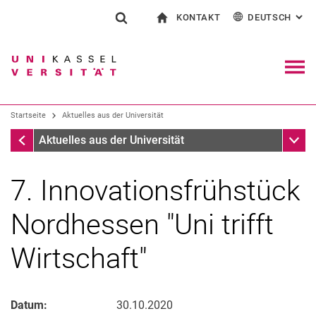
KONTAKT
DEUTSCH
: AL
Springe direkt zu: Inhalt
Springe direkt zu: Suche
Springe direkt zu: Hauptnav
zur Startseite
Suchformular
Suchbegriff
Kontakt und Beratung rund ums Studium
English
Kontakt für Presse und Öffentlichkeit
Allgemeiner Kontakt und Standorte
Suchmaschine
Navig
Einrichtungen suchen
Startseite
Aktuelles aus der Universität
Personen suchen
Suchen (öffnet externen Link in einem 
Startseite
Unter
Aktuelles aus der Universität
7. Innovationsfrühstück
Nordhessen "Uni trifft
Wirtschaft"
Datum:
30.10.2020