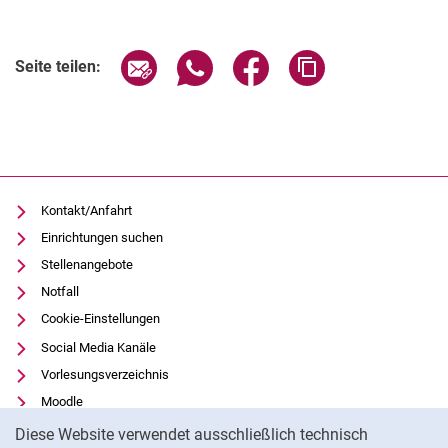
Seite über E-Mail teilen
Seite über WhatsApp teilen (exter
Seite über Facebook teile
Adresse der Seite
Seite teilen:
Kontakt/Anfahrt
Einrichtungen suchen
Stellenangebote
Notfall
Cookie-Einstellungen
Social Media Kanäle
Vorlesungsverzeichnis
Moodle
Cookie-Hinweis
Panopto
Diese Website verwendet ausschließlich technisch