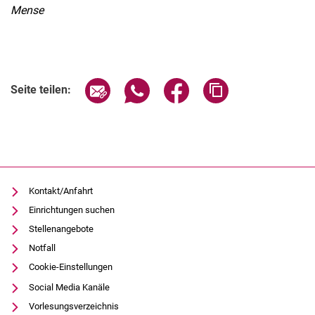
Mense
Seite über E-Mail teilen
Seite über WhatsApp teilen (exter
Seite über Facebook teile
Adresse der Seite
Seite teilen:
Kontakt/Anfahrt
Einrichtungen suchen
Stellenangebote
Notfall
Cookie-Einstellungen
Social Media Kanäle
Vorlesungsverzeichnis