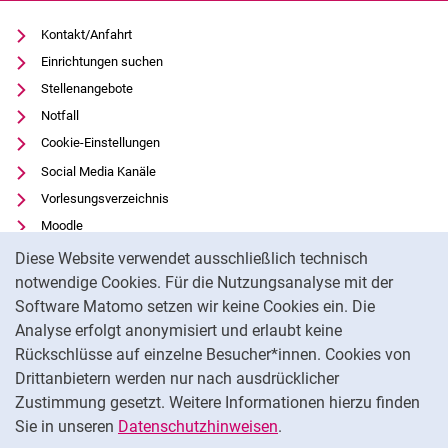
Kontakt/Anfahrt
Einrichtungen suchen
Stellenangebote
Notfall
Cookie-Einstellungen
Social Media Kanäle
Vorlesungsverzeichnis
Moodle
Cookie-Hinweis
Panopto
Diese Website verwendet ausschließlich technisch
Universitätsbibliothek
notwendige Cookies. Für die Nutzungsanalyse mit der
Software Matomo setzen wir keine Cookies ein. Die
Datenschutz
Analyse erfolgt anonymisiert und erlaubt keine
Barrierefreiheit
Rückschlüsse auf einzelne Besucher*innen. Cookies von
Transparenter KI-Einsatz
Drittanbietern werden nur nach ausdrücklicher
Impressum
Zustimmung gesetzt. Weitere Informationen hierzu finden
Sie in unseren
Datenschutzhinweisen
.
Na