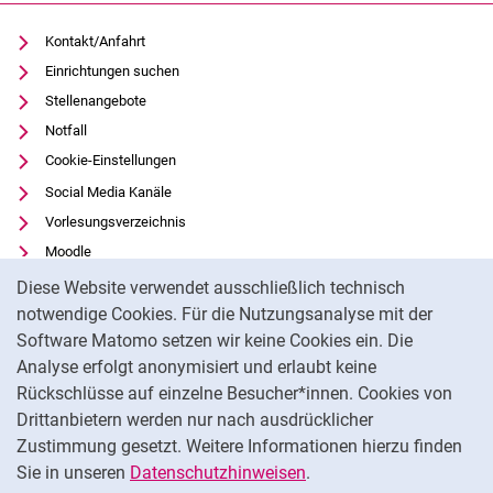
Kontakt/Anfahrt
Einrichtungen suchen
Stellenangebote
Notfall
Cookie-Einstellungen
Social Media Kanäle
Vorlesungsverzeichnis
Moodle
Cookie-Hinweis
Panopto
Diese Website verwendet ausschließlich technisch
Universitätsbibliothek
notwendige Cookies. Für die Nutzungsanalyse mit der
Software Matomo setzen wir keine Cookies ein. Die
Datenschutz
Analyse erfolgt anonymisiert und erlaubt keine
Barrierefreiheit
Rückschlüsse auf einzelne Besucher*innen. Cookies von
Transparenter KI-Einsatz
Drittanbietern werden nur nach ausdrücklicher
Impressum
Zustimmung gesetzt. Weitere Informationen hierzu finden
Sie in unseren
Datenschutzhinweisen
.