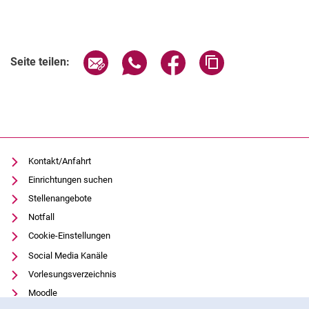
Seite über E-Mail teilen
Seite über WhatsApp teilen (exter
Seite über Facebook teile
Adresse der Seite
Seite teilen:
Kontakt/Anfahrt
Einrichtungen suchen
Stellenangebote
Notfall
Cookie-Einstellungen
Social Media Kanäle
Vorlesungsverzeichnis
Moodle
Cookie-Hinweis