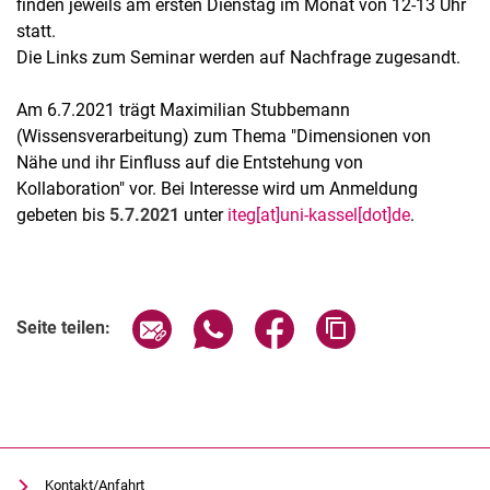
finden jeweils am ersten Dienstag im Monat von 12-13 Uhr
statt.
Die Links zum Seminar werden auf Nachfrage zugesandt.
Am 6.7.2021 trägt Maximilian Stubbemann
(Wissensverarbeitung) zum Thema "Dimensionen von
Nähe und ihr Einfluss auf die Entstehung von
Kollaboration" vor. Bei Interesse wird um Anmeldung
gebeten bis
5.7.2021
unter
iteg[at]uni-kassel[dot]de
.
Verwandte Links
Seite über E-Mail teilen
Seite über WhatsApp teilen (exter
Seite über Facebook teile
Adresse der Seite
Seite teilen:
Kontakt/Anfahrt