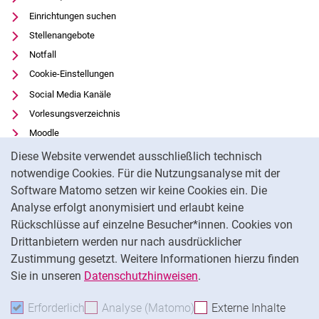
Einrichtungen suchen
Stellenangebote
Notfall
Cookie-Einstellungen
Social Media Kanäle
Vorlesungsverzeichnis
Moodle
Cookie-Hinweis
Panopto
Diese Website verwendet ausschließlich technisch
Universitätsbibliothek
notwendige Cookies. Für die Nutzungsanalyse mit der
Software Matomo setzen wir keine Cookies ein. Die
Datenschutz
Analyse erfolgt anonymisiert und erlaubt keine
Barrierefreiheit
Rückschlüsse auf einzelne Besucher*innen. Cookies von
Transparenter KI-Einsatz
Drittanbietern werden nur nach ausdrücklicher
Impressum
Zustimmung gesetzt. Weitere Informationen hierzu finden
Sie in unseren
Datenschutzhinweisen
.
Na
Erforderlich
Erforderliche Cookies akzeptieren
Analyse (Matomo)
Analyse-Cookies akzepti
Externe Inhalte
: Exte