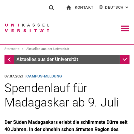
KONTAKT
DEUTSCH
: AL
Springe direkt zu: Inhalt
Springe direkt zu: Suche
Springe direkt zu: Hauptnav
zur Startseite
Suchformular
Suchbegriff
Kontakt und Beratung rund ums Studium
English
Kontakt für Presse und Öffentlichkeit
Allgemeiner Kontakt und Standorte
Suchmaschine
Navig
Einrichtungen suchen
Startseite
Aktuelles aus der Universität
Personen suchen
Suchen (öffnet externen Link in einem 
Startseite
Unter
Aktuelles aus der Universität
07.07.2021 |
CAMPUS-MELDUNG
Spendenlauf für
Madagaskar ab 9. Juli
Der Süden Madagaskars erlebt die schlimmste Dürre seit
40 Jahren. In der ohnehin schon ärmsten Region des